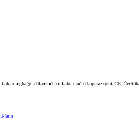
ja l-aktar mgħaġġla fil-veloċità u l-aktar faċli fl-operazzjoni, CE, Ċertif
bil-fann