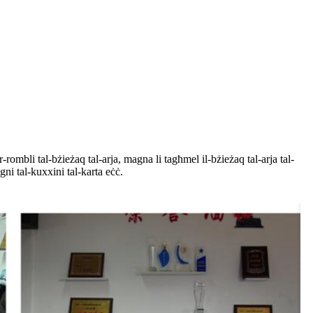
rombli tal-bżieżaq tal-arja, magna li tagħmel il-bżieżaq tal-arja tal-
ni tal-kuxxini tal-karta eċċ.