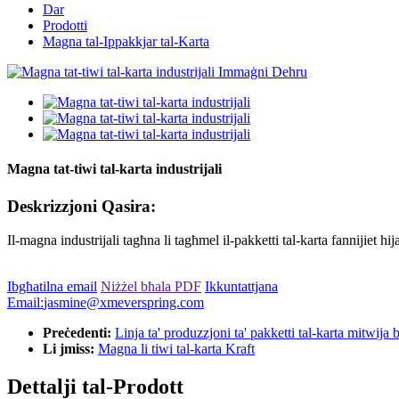
Dar
Prodotti
Magna tal-Ippakkjar tal-Karta
Magna tat-tiwi tal-karta industrijali
Deskrizzjoni Qasira:
Il-magna industrijali tagħna li tagħmel il-pakketti tal-karta fannijiet hi
Ibgħatilna email
Niżżel bħala PDF
Ikkuntattjana
Email:
jasmine@xmeverspring.com
Preċedenti:
Linja ta' produzzjoni ta' pakketti tal-karta mitwija 
Li jmiss:
Magna li tiwi tal-karta Kraft
Dettalji tal-Prodott