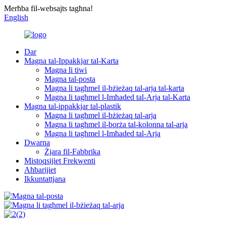
Merħba fil-websajts tagħna!
English
Dar
Magna tal-Ippakkjar tal-Karta
Magna li tiwi
Magna tal-posta
Magna li tagħmel il-bżieżaq tal-arja tal-karta
Magna li tagħmel l-Imħaded tal-Arja tal-Karta
Magna tal-ippakkjar tal-plastik
Magna li tagħmel il-bżieżaq tal-arja
Magna li tagħmel il-borża tal-kolonna tal-arja
Magna li tagħmel l-Imħaded tal-Arja
Dwarna
Żjara fil-Fabbrika
Mistoqsijiet Frekwenti
Aħbarijiet
Ikkuntattjana