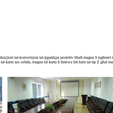
uzzjoni tal-konverżjoni tal-ippakkjar protettiv bħall-magna li tagħmel ir-
al-karta tax-xehda, magna tal-karta li tintewa bil-fann tat-tip Z għal mag