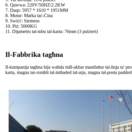
6. Qawwa: 220V/50HZ/2.2KW
7. Daqs: 5957 * 1610 * 1951MM
8. Mutur: Marka taċ-Ċina
9. Swiċċ: Siemens
10. Piż: 5000KG
11. Dijametru tat-tubu tal-karta: 76mm (3 pulzieri)
Il-Fabbrika tagħna
Il-kumpanija tagħna hija waħda mill-akbar manifattur tal-linja ta' prod
karta, magna tar-rombli tal-imħaded tal-arja, magna tal-posta padded t