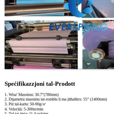
Speċifikazzjoni tal-Prodott
1. Wisa' Massimu: 30.7”(780mm)
2. Dijametru massimu tar-romblu li ma jitħalliex: 55” (1400mm)
3. Piż tal-karta: 50-90g/㎡
4. Veloċità: 5-300m/min
5. Tul tat-tinja: 11-il pulzier